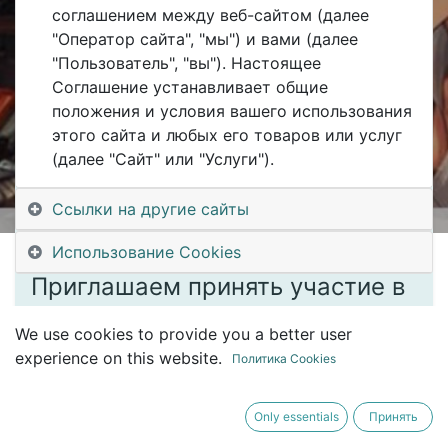
оборудования»
соглашением между веб-сайтом (далее
"Оператор сайта", "мы") и вами (далее
"Пользователь", "вы"). Настоящее
Соглашение устанавливает общие
положения и условия вашего использования
Registrations are
этого сайта и любых его товаров или услуг
Registrations Closed
closed
(далее "Сайт" или "Услуги").
Ссылки на другие сайты
Уважаемые коллеги!
Использование Cookies
Приглашаем принять участие в
онлайн-конференции
We use cookies to provide you a better user
«Бережное производство
experience on this website.
Политика Cookies
технического обслуживания и
Only essentials
Принять
ремонта оборудования».