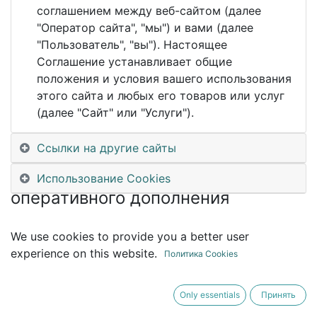
соглашением между веб-сайтом (далее
понятия и методы проектного
"Оператор сайта", "мы") и вами (далее
управления для их практического
"Пользователь", "вы"). Настоящее
Соглашение устанавливает общие
применения. Предполагает
положения и условия вашего использования
выделенное время и мероприятия
этого сайта и любых его товаров или услуг
(далее "Сайт" или "Услуги").
для контроля усваиваемости
материала, обработки обратной
Ссылки на другие сайты
связи от слушателей, и
Использование Cookies
оперативного дополнения
материала.
We use cookies to provide you a better user
Это базовый курс для постановки
experience on this website.
Политика Cookies
проектного менеджмента и
обеспечения минимального
Only essentials
Принять