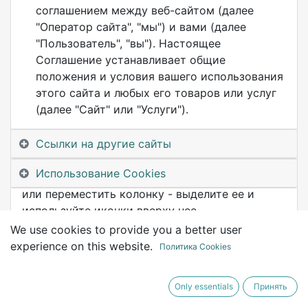
соглашением между веб-сайтом (далее
"Оператор сайта", "мы") и вами (далее
"Пользователь", "вы"). Настоящее
Соглашение устанавливает общие
положения и условия вашего использования
этого сайта и любых его товаров или услуг
(далее "Сайт" или "Услуги").
Элемент один
Ссылки на другие сайты
Здесь 3 колонки. Вы можете изменить их так,
Использование Cookies
как вам нужно. Чтобы дублировать, удалить
или переместить колонку - выделите ее и
используйте иконки вверху нее.
We use cookies to provide you a better user
experience on this website.
Политика Cookies
Only essentials
Принять