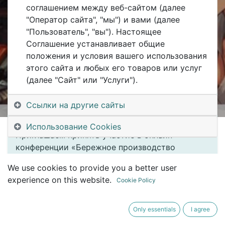
оборудования»
соглашением между веб-сайтом (далее
"Оператор сайта", "мы") и вами (далее
"Пользователь", "вы"). Настоящее
Соглашение устанавливает общие
положения и условия вашего использования
Registrations are
этого сайта и любых его товаров или услуг
Registrations Closed
closed
(далее "Сайт" или "Услуги").
Ссылки на другие сайты
Уважаемые коллеги!
Использование Cookies
Приглашаем принять участие в онлайн-
конференции «Бережное производство
технического обслуживания и ремонта
We use cookies to provide you a better user
оборудования». Мероприятие пройдёт 25-30
experience on this website.
Cookie Policy
марта на открытой площадке Ассоциации ЕАМ
для специалистов по надёжности и
технических руководителей промышленных
Only essentials
I agree
предприятий.