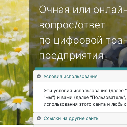
Очная или онлайн
вопрос/ответ
по цифровой тра
предприятия
Заказать сессию или уточ
.
Условия использования
Эти условия использования (далее "
"мы") и вами (далее "Пользователь
использования этого сайта и любых е
Ссылки на другие сайты