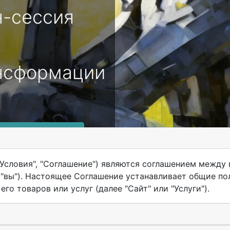
-сессия
нсформации
нить условия
Условия", "Соглашение") являются соглашением между в
", "вы"). Настоящее Соглашение устанавливает общие п
го товаров или услуг (далее "Сайт" или "Услуги").