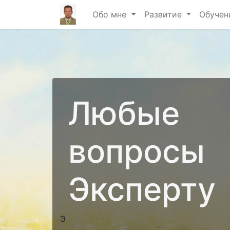
Обо мне
Развитие
Обучен
Любые
вопросы
Эксперту
Э