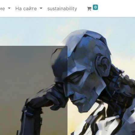
0
ие
На сайте
sustainability