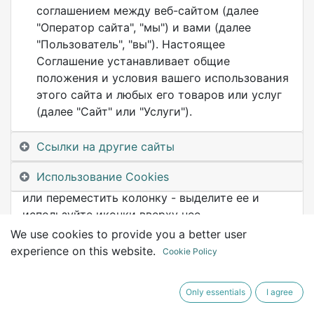
соглашением между веб-сайтом (далее
"Оператор сайта", "мы") и вами (далее
"Пользователь", "вы"). Настоящее
Соглашение устанавливает общие
положения и условия вашего использования
этого сайта и любых его товаров или услуг
(далее "Сайт" или "Услуги").
Элемент один
Ссылки на другие сайты
Здесь 3 колонки. Вы можете изменить их так,
Использование Cookies
как вам нужно. Чтобы дублировать, удалить
или переместить колонку - выделите ее и
используйте иконки вверху нее.
We use cookies to provide you a better user
experience on this website.
Cookie Policy
Only essentials
I agree