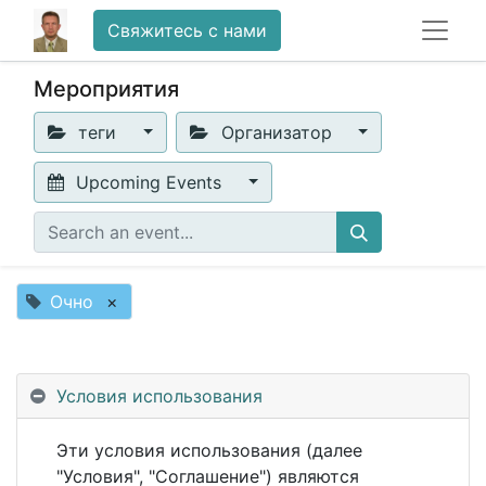
Свяжитесь с нами
Мероприятия
теги
Организатор
Upcoming Events
Очно
×
No events found.
Условия использования
Эти условия использования (далее
"Условия", "Соглашение") являются