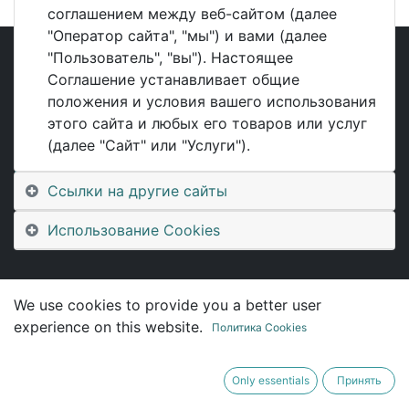
соглашением между веб-сайтом (далее
"Оператор сайта", "мы") и вами (далее
"Пользователь", "вы"). Настоящее
Соглашение устанавливает общие
Полезное
положения и условия вашего использования
этого сайта и любых его товаров или услуг
Главная
(далее "Сайт" или "Услуги").
О нас
Продукты
Ссылки на другие сайты
Услуги
Оферта
Использование Cookies
Свяжитесь с нами
We use cookies to provide you a better user
О нас
experience on this website.
Политика Cookies
Мы - команда влюбленных в свое дело людей, и
наша цель - разработка продуктов, которые
Only essentials
Принять
делают жизнь каждого лучше. Мы предлагаем