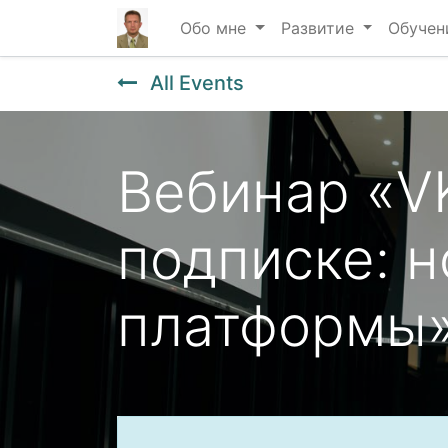
Обо мне
Развитие
Обучен
All Events
Вебинар «VK
подписке: 
платформы