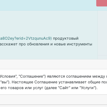
y/4a8O2ey?erid=2VtzqunuAc9)
продуктовый
асскажет про обновления и новые инструменты
сность и гибкие модели данных в VK Process
Условия", "Соглашение") являются соглашением между в
за серых областей процессов;
", "вы"). Настоящее Соглашение устанавливает общие п
cess Mining по модели подписки.!
го товаров или услуг (далее "Сайт" или "Услуги").