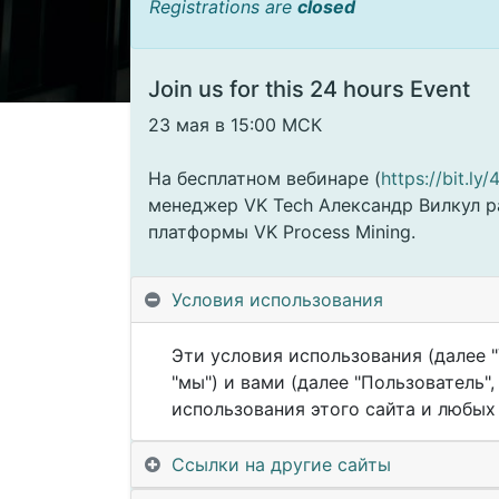
Registrations are
closed
Join us for this 24 hours Event
23 мая в 15:00 МСК
На бесплатном вебинаре (
https://bit.l
менеджер VK Tech Александр Вилкул р
платформы VK Process Mining.
В программе:
Условия использования
— функции Conformance, мультипроцес
Mining 2.0;
Эти условия использования (далее "
— возможности Task Mining для анали
"мы") и вами (далее "Пользователь
— преимущества использования VK Pro
использования этого сайта и любых е
Ссылки на другие сайты