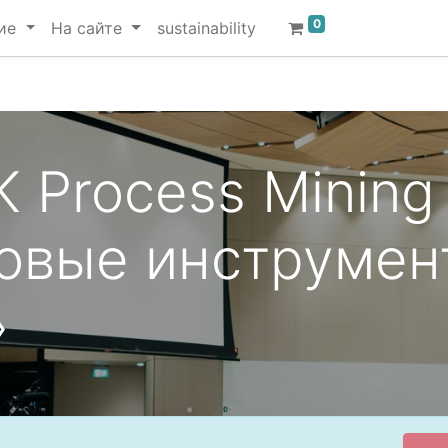
0
ие
На сайте
sustainability
 Process Mining
новые инструмен
»