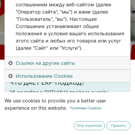
соглашением между веб-сайтом (далее
"Оператор сайта", "мы") и вами (далее
"Пользователь", "вы"). Настоящее
Соглашение устанавливает общие
Registrations are
Registrations Closed
положения и условия вашего использования
closed
этого сайта и любых его товаров или услуг
(далее "Сайт" или "Услуги").
#UDM25_6 в пятницу
26 СЕНТЯБРЯ 8:30 МСК
Ссылки на другие сайты
Использование Cookies
ЧТО ДАЕТ ERP-ПОДХОД?
26 сентября в ПЯТНИЦУ пройдет онлайн-
конференция #UDM25_6 #UralsDigitalMachinery
We use cookies to provide you a better user
experience on this website.
Политика Cookies
Начало
в 8:30 МСК
, как всегда.
Ссылка на вход будет в Телеграм-канале
Only essentials
Принять
Клуба.