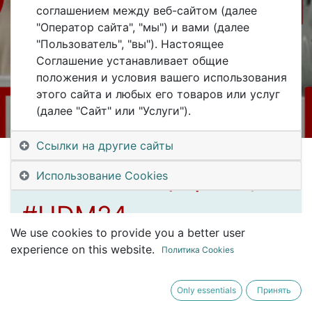
соглашением между веб-сайтом (далее
"Оператор сайта", "мы") и вами (далее
"Пользователь", "вы"). Настоящее
Соглашение устанавливает общие
Registrations are
Registrations Closed
положения и условия вашего использования
closed
этого сайта и любых его товаров или услуг
(далее "Сайт" или "Услуги").
31 мая будет
Ссылки на другие сайты
онлайн-конференция
Использование Cookies
#UDM24
We use cookies to provide you a better user
#UralsDigitalMachinery
experience on this website.
Политика Cookies
Only essentials
Принять
Ссылка на вход будет в