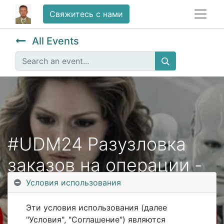
Свяжитесь с нами
All Events
#UDM24 Разузловка
заказов на операции -
онлайн-конференция
Условия использования
Эти условия использования (далее
"Условия", "Соглашение") являются