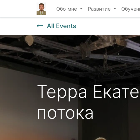
Обо мне
Развитие
Обучен
All Events
Терра Екате
потока