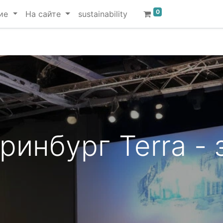
0
ие
На сайте
sustainability
ринбург Terra - 