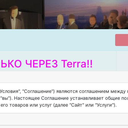
ЬКО ЧЕРЕЗ Terra!!
Условия", "Соглашение") являются соглашением между в
", "вы"). Настоящее Соглашение устанавливает общие п
ылки, если их кто-то подготовит
го товаров или услуг (далее "Сайт" или "Услуги").
Дворце молодежи, Екатеринбург,