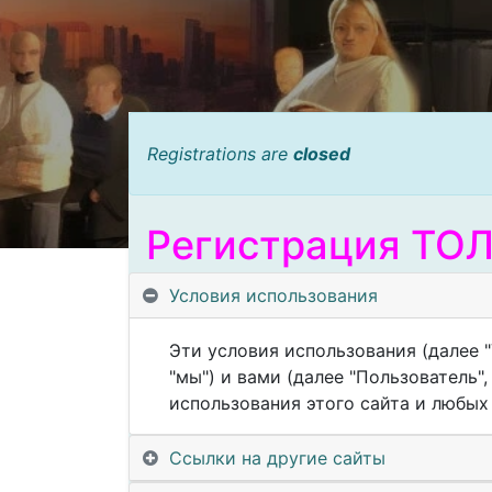
Registrations are
closed
Регистрация ТОЛ
Условия использования
Бот Регистрации
Эти условия использования (далее "
"мы") и вами (далее "Пользователь
Здесь будет описание и сс
использования этого сайта и любых е
и пришлёт
Ссылки на другие сайты
Мероприятие пройдёт во 