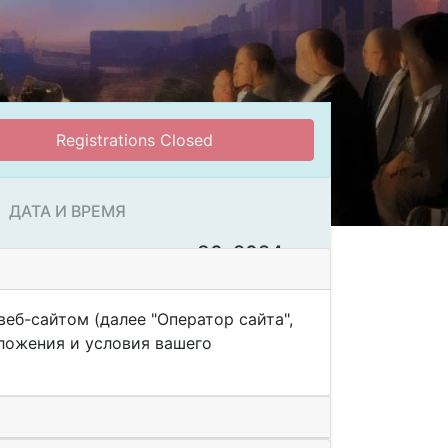
Registrations Closed
ДАТА И ВРЕМЯ
воскресенье июня 30, 2024
16:00
20:00
(
Etc/GMT-5
)
Add to Calendar
еб-сайтом (далее "Оператор сайта",
оложения и условия вашего
ОРГАНИЗАТОР