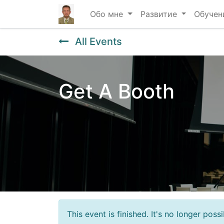
Обо мне
Развитие
Обучен
All Events
Get A Booth
This event is finished. It's no longer pos