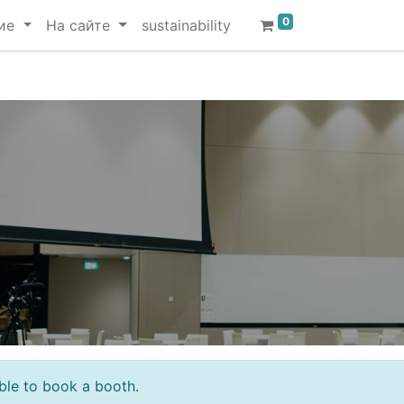
0
ие
На сайте
sustainability
sible to book a booth.