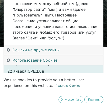
соглашением между веб-сайтом (далее
"Оператор сайта", "мы") и вами (далее
"Пользователь", "вы"). Настоящее
Соглашение устанавливает общие
Registrations are
Registrations Closed
положения и условия вашего использования
closed
этого сайта и любых его товаров или услуг
(далее "Сайт" или "Услуги").
#Odoo #Meet Академия Цифровизации
Ссылки на другие сайты
Учебный портал на версии 18
Использование Cookies
Открытый-мастер класс
22 января СРЕДА в
We use cookies to provide you a better user
1700 МСК 19:00 Уральского времени
experience on this website.
Политика Cookies
-- Онлайн курсы
Only essentials
Принять