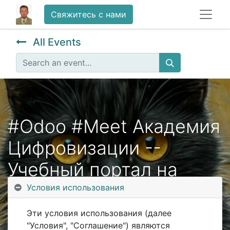
Свяжитесь с нами
All Events
#Odoo #Meet Академия
Цифровизации --
Учебный портал на
версии 18 Открытый-
Условия использования
мастер класс
Эти условия использования (далее
"Условия", "Соглашение") являются