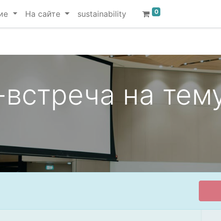
0
ие
На сайте
sustainability
-встреча на тем