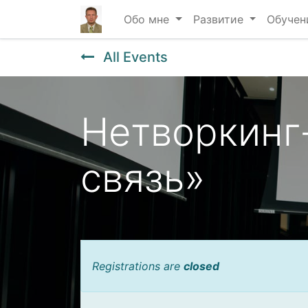
Обо мне
Развитие
Обучен
All Events
Нетворкинг
связь»
Registrations are
closed