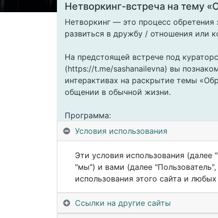
Нетворкинг-встреча на тему «О
Нетворкинг — это процесс обретения 
развиться в дружбу / отношения или к
На предстоящей встрече под куратор
(https://t.me/sashanailevna) вы познак
интерактивах на раскрытие темы «Обра
общении в обычной жизни.
Программа:
1. Знакомство участников (краткая са
Условия использования
2. Групповые комфортные игры на спл
3. Завершающий круг инсайтов и обме
Эти условия использования (далее "
"мы") и вами (далее "Пользователь
Когда?
использования этого сайта и любых е
21 мая (вторник) 19:00
Ссылки на другие сайты
Где?