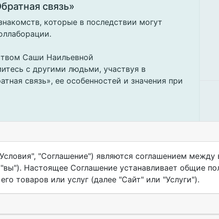
братная связь»
знакомств, которые в последствии могут
оллаборации.
ством Саши Наильевной
омитесь с другими людьми, участвуя в
тная связь», ее особенностей и значения при
мопрезентация);
очение и знакомство с раскрытием темы;
на контактами.
Условия", "Соглашение") являются соглашением между в
", "вы"). Настоящее Соглашение устанавливает общие п
го товаров или услуг (далее "Сайт" или "Услуги").