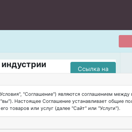
в индустрии
Ссылка на
сайт
зировать свою работу при
ьше времени на рутину и
Условия", "Соглашение") являются соглашением между в
", "вы"). Настоящее Соглашение устанавливает общие п
го товаров или услуг (далее "Сайт" или "Услуги").
вится доступ к закрытому