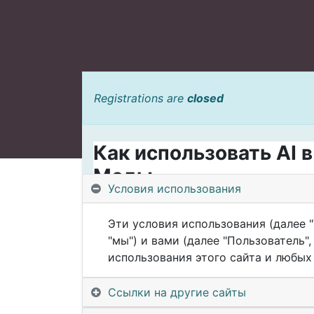
Registrations are
closed
Как использовать AI 
Моды
Условия использования
2 часа теории и практики. Как оптими
помощи ИИ инструментов, тратить мен
Эти условия использования (далее "
получать больше.
"мы") и вами (далее "Пользователь
использования этого сайта и любых е
После присоединения к вебинару, поя
телеграм-чату с экспертами по стилю.
Ссылки на другие сайты