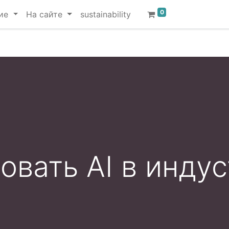
0
ие
На сайте
sustainability
овать AI в инду