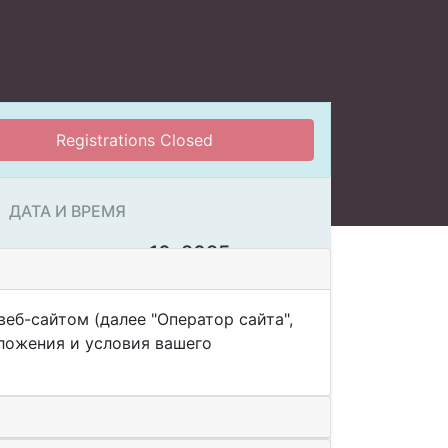
Registrations Closed
ДАТА И ВРЕМЯ
четверг июля 10, 2025
16:00
18:00
(
Europe/Moscow
)
Add to Calendar
еб-сайтом (далее "Оператор сайта",
оложения и условия вашего
МЕСТО