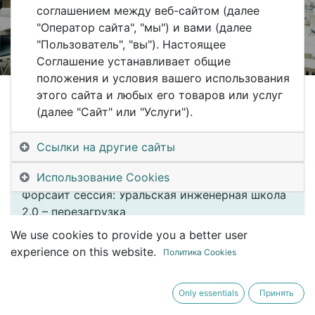
Registrations are
соглашением между веб-сайтом (далее
Registrations Closed
closed
"Оператор сайта", "мы") и вами (далее
"Пользователь", "вы"). Настоящее
Соглашение устанавливает общие
Екатеринбург, Точка кипения -
положения и условия вашего использования
Екатеринбург
этого сайта и любых его товаров или услуг
(далее "Сайт" или "Услуги").
1 апреля, с 09:00 до 19:00 по
Екатеринбургскому времени
Ссылки на другие сайты
Регистрация через Leader-ID
Использование Cookies
Форсайт сессия: Уральская инженерная школа
2.0 – перезагрузка
We use cookies to provide you a better user
В эпоху бесконечных изменений и
experience on this website.
Политика Cookies
технологических прорывов, Уральская
инженерная школа поставила перед собой цель
Only essentials
Принять
догнать и обойти мировые тренды в сфере
инженерного образования, стремясь стать не