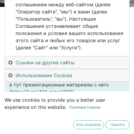
12 ФЕВРАЛЯ 2025г на канале Asset
соглашением между веб-сайтом (далее
Management Press (@AM_press)
"Оператор сайта", "мы") и вами (далее
состоится 2-й ПИТЧ-ТОиР, где
"Пользователь", "вы"). Настоящее
производители продукции и услуг (и
Соглашение устанавливает общие
софта) для сферы управления
положения и условия вашего использования
активами смогу представить свои
этого сайта и любых его товаров или услуг
творения за 4 минуты и затем
(далее "Сайт" или "Услуги").
ответить на вопросы из зала.
Ссылки на другие сайты
вот тут видео прошлого питча
Использование Cookies
(https://t.me/AM_press/980)
а тут презентационные материалы с него
(https://t.me/AM_press/968)
немного про условия тут
We use cookies to provide you a better user
(https://t.me/AM_press/953)
experience on this website.
Политика Cookies
заинтересованным участникам писать @dr_dg
Only essentials
Принять
ну и также напоминаю, что еще не поздно