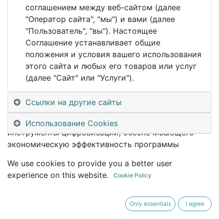
соглашением между веб-сайтом (далее
Выработка предложений
по оптимизации
"Оператор сайта", "мы") и вами (далее
процессов управления, связь цифровых технологий
"Пользователь", "вы"). Настоящее
с современными технологиями управления.
Соглашение устанавливает общие
положения и условия вашего использования
Ресурсная оценка
предлагаемых мероприятий по
этого сайта и любых его товаров или услуг
цифровизации.
(далее "Сайт" или "Услуги").
Как результат — снижение рисков, увеличение
отдачи, использования резервов и возможностей,
Ссылки на другие сайты
составление дорожной карты цифровизации
производства, с оценкой объема инвестирования в
Использование Cookies
инструменты цифровизации, обеспечивающего
экономическую эффективность программы
цифровизации.
We use cookies to provide you a better user
experience on this website.
Объём работ направлен на
развитие
Cookie Policy
производственного контура
предприятия (MES).
Процессы экономического (ERP), Сбытового
Only essentials
I agree
(CRM), Инженерного (PLM) и контура ТОиР (EAM)