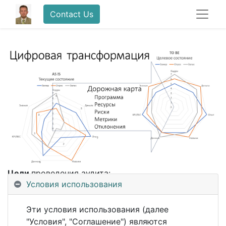
Contact Us
Цели
проведения аудита:
Условия использования
Анализ действующей системы
управления
производством и практики применения цифровых
Эти условия использования (далее
продуктов.
"Условия", "Соглашение") являются