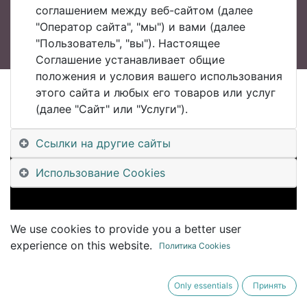
соглашением между веб-сайтом (далее
"Оператор сайта", "мы") и вами (далее
"Пользователь", "вы"). Настоящее
Соглашение устанавливает общие
положения и условия вашего использования
этого сайта и любых его товаров или услуг
All Blogs
(далее "Сайт" или "Услуги").
#UDM Уральский Клуб Цифровизации #UralsDigitalMachinery
#UDM9 05 #PDM + #APS + #MES #OMEGA PRODUCTION важное в 2021, Дмитрий Жуйков
Ссылки на другие сайты
Использование Cookies
We use cookies to provide you a better user
experience on this website.
Политика Cookies
Only essentials
Принять