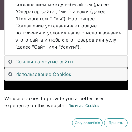
соглашением между веб-сайтом (далее
"Оператор сайта", "мы") и вами (далее
"Пользователь", "вы"). Настоящее
Соглашение устанавливает общие
положения и условия вашего использования
этого сайта и любых его товаров или услуг
All Blogs
(далее "Сайт" или "Услуги").
#UDM Уральский Клуб Цифровизации #UralsDigitalMachinery
#UDM7 08 Система #LS12 - концепция, развитие и приvенение, Сергей Жаринов
Ссылки на другие сайты
Использование Cookies
We use cookies to provide you a better user
experience on this website.
Политика Cookies
Only essentials
Принять