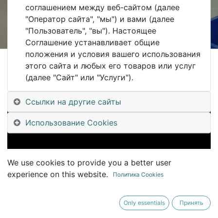
соглашением между веб-сайтом (далее
"Оператор сайта", "мы") и вами (далее
"Пользователь", "вы"). Настоящее
Соглашение устанавливает общие
положения и условия вашего использования
этого сайта и любых его товаров или услуг
All Blogs
(далее "Сайт" или "Услуги").
#UDM Уральский Клуб Цифровизации #UralsDigitalMachinery
#UDM25_4 Внедрение #MES: методики, практики и предрассудки, Михаил Шерман на #UralsDigitalMachinery
Ссылки на другие сайты
Использование Cookies
We use cookies to provide you a better user
experience on this website.
Политика Cookies
Only essentials
Принять