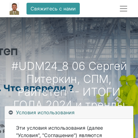
Свяжитесь с нами
#UDM24_8 06 Сергей
Питеркин, СПМ,
Райтстеп -- ИТОГИ
ГОДА 2024 и тренды
Условия использования
цифровизации на 2025
Эти условия использования (далее
"Условия", "Соглашение") являются