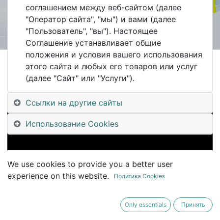
соглашением между веб-сайтом (далее
"Оператор сайта", "мы") и вами (далее
"Пользователь", "вы"). Настоящее
Соглашение устанавливает общие
положения и условия вашего использования
этого сайта и любых его товаров или услуг
All Blogs
(далее "Сайт" или "Услуги").
#UDM Уральский Клуб Цифровизации #UralsDigitalMachinery
#UDM24_8 06 Сергей Питеркин, СПМ, Райтстеп -- ИТОГИ ГОДА 2024 и тренды цифровизации на 2025
Ссылки на другие сайты
Использование Cookies
We use cookies to provide you a better user
experience on this website.
Политика Cookies
Only essentials
Принять