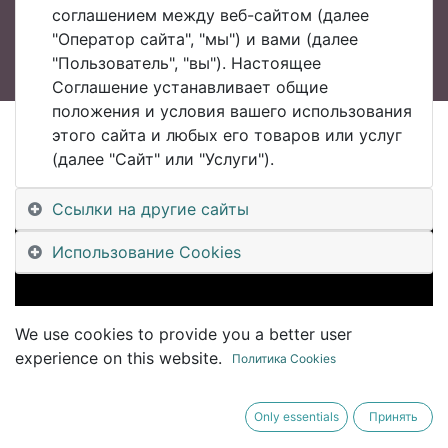
соглашением между веб-сайтом (далее
"Оператор сайта", "мы") и вами (далее
"Пользователь", "вы"). Настоящее
Соглашение устанавливает общие
положения и условия вашего использования
этого сайта и любых его товаров или услуг
All Blogs
(далее "Сайт" или "Услуги").
#UDM Уральский Клуб Цифровизации #UralsDigitalMachinery
#UDM24_8 04 -- Алексей Кислов, 1С -- ИТОГИ ГОДА 2024 и тренды цифровизации на 2025
Ссылки на другие сайты
Использование Cookies
We use cookies to provide you a better user
experience on this website.
Политика Cookies
Only essentials
Принять