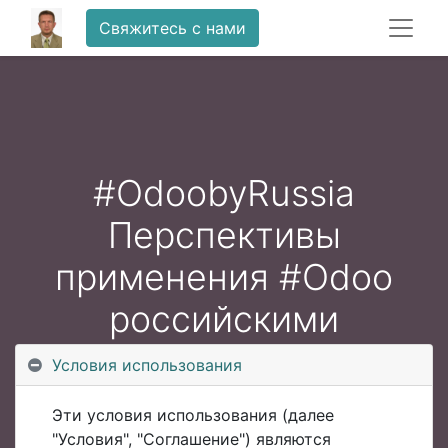
Свяжитесь с нами
#OdoobyRussia
Перспективы
применения #Odoo
российскими
компаниями -
Условия использования
основные моменты
Эти условия использования (далее
"Условия", "Соглашение") являются