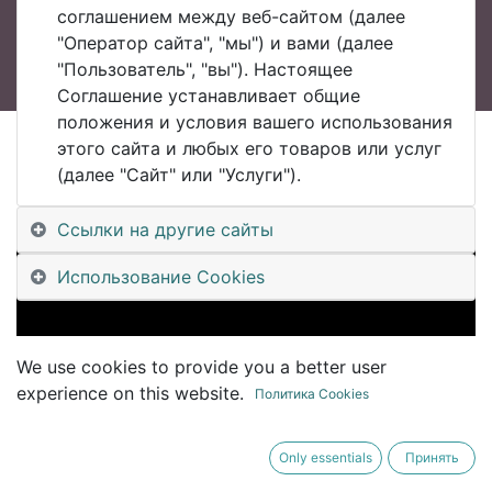
соглашением между веб-сайтом (далее
"Оператор сайта", "мы") и вами (далее
"Пользователь", "вы"). Настоящее
Соглашение устанавливает общие
положения и условия вашего использования
этого сайта и любых его товаров или услуг
All Blogs
(далее "Сайт" или "Услуги").
#UDM Уральский Клуб Цифровизации #UralsDigitalMachinery
#OdoobyRussia Перспективы применения #Odoo российскими компаниями - основные моменты
Ссылки на другие сайты
Использование Cookies
We use cookies to provide you a better user
experience on this website.
Политика Cookies
Only essentials
Принять