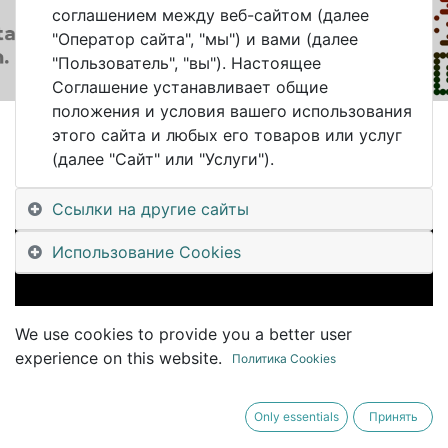
соглашением между веб-сайтом (далее
"Оператор сайта", "мы") и вами (далее
"Пользователь", "вы"). Настоящее
Соглашение устанавливает общие
положения и условия вашего использования
этого сайта и любых его товаров или услуг
All Blogs
News
(далее "Сайт" или "Услуги").
#KazanDigitalWeek Игорь Третьяков - Цифровизация промышленности: Как упростить? Как ускорить? Где искать эффекты?
Ссылки на другие сайты
Использование Cookies
We use cookies to provide you a better user
experience on this website.
Политика Cookies
Only essentials
Принять