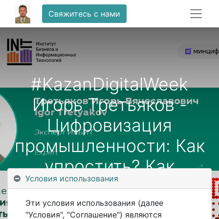
Свяжитесь с нами
#KazanDigitalWeek
Игорь Третьяков -
Цифровизация
промышленности: Как
упростить? Как
Условия использования
ускорить? Где искать
эффекты?
Эти условия использования (далее
"Условия", "Соглашение") являются