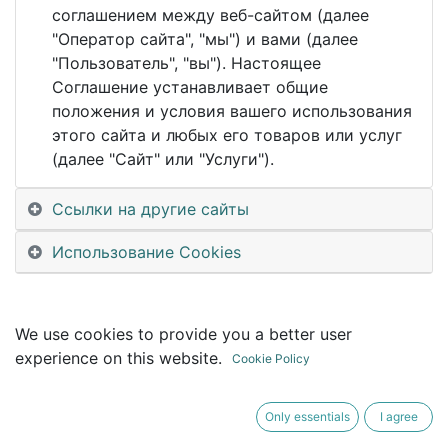
This event is finished. It's no longer possible to
соглашением между веб-сайтом (далее
book a booth.
"Оператор сайта", "мы") и вами (далее
"Пользователь", "вы"). Настоящее
Соглашение устанавливает общие
положения и условия вашего использования
этого сайта и любых его товаров или услуг
(далее "Сайт" или "Услуги").
Ссылки на другие сайты
Использование Cookies
We use cookies to provide you a better user
experience on this website.
Cookie Policy
Only essentials
I agree