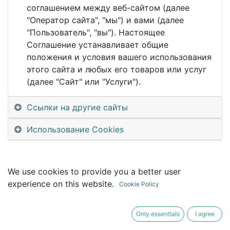
This event is finished. It's no longer possible to
соглашением между веб-сайтом (далее
book a booth.
"Оператор сайта", "мы") и вами (далее
"Пользователь", "вы"). Настоящее
Соглашение устанавливает общие
положения и условия вашего использования
этого сайта и любых его товаров или услуг
(далее "Сайт" или "Услуги").
Ссылки на другие сайты
Использование Cookies
We use cookies to provide you a better user
experience on this website.
Cookie Policy
Only essentials
I agree