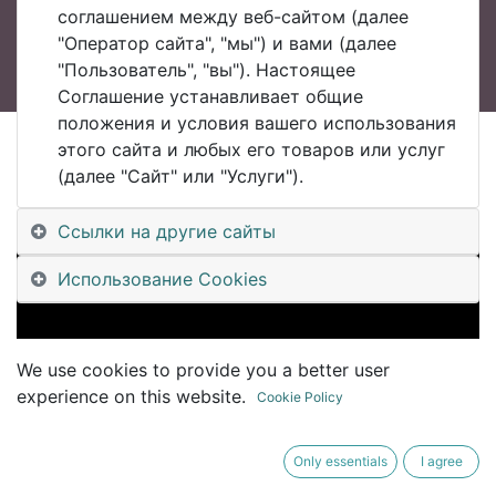
соглашением между веб-сайтом (далее
"Оператор сайта", "мы") и вами (далее
"Пользователь", "вы"). Настоящее
Соглашение устанавливает общие
положения и условия вашего использования
этого сайта и любых его товаров или услуг
All Blogs
(далее "Сайт" или "Услуги").
#UDM Уральский Клуб Цифровизации #UralsDigitalMachinery
#UDM24_8 07 Александр Громцев -- ИТОГИ ГОДА 2024 и тренды цифровизации на 2025
Ссылки на другие сайты
Использование Cookies
We use cookies to provide you a better user
experience on this website.
Cookie Policy
Only essentials
I agree