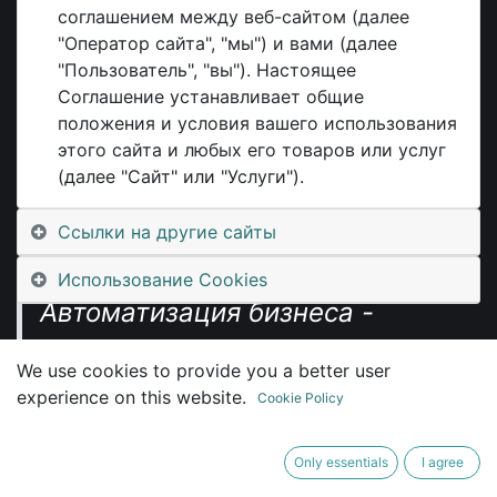
соглашением между веб-сайтом (далее
"Оператор сайта", "мы") и вами (далее
"Пользователь", "вы"). Настоящее
Третьяков
Соглашение устанавливает общие
положения и условия вашего использования
Игорь Вячеславович
этого сайта и любых его товаров или услуг
(далее "Сайт" или "Услуги").
Эксперт в организации
Ссылки на другие сайты
производства
Использование Cookies
Автоматизация бизнеса -
моё хобби,
We use cookies to provide you a better user
мой спорт,
experience on this website.
Cookie Policy
моя страсть и
Only essentials
I agree
моя работа