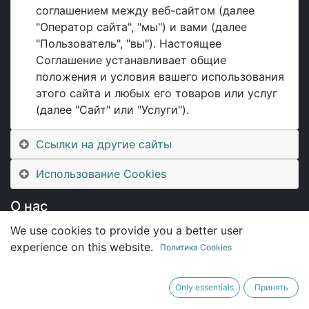
соглашением между веб-сайтом (далее
"Оператор сайта", "мы") и вами (далее
Полезное
"Пользователь", "вы"). Настоящее
Соглашение устанавливает общие
Главная
положения и условия вашего использования
О нас
этого сайта и любых его товаров или услуг
Продукты
(далее "Сайт" или "Услуги").
Услуги
Оферта
Ссылки на другие сайты
Свяжитесь с нами
Использование Cookies
О нас
We use cookies to provide you a better user
Мы - команда влюбленных в свое дело людей, и
experience on this website.
Политика Cookies
наша цель - разработка продуктов, которые
делают жизнь каждого лучше. Мы предлагаем
первоклассные решения для ваших бизнес-задач.
Only essentials
Принять